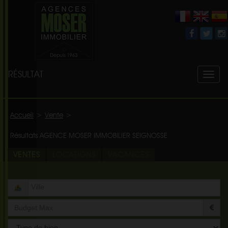
RÉSULTAT
Toggl
naviga
Accueil
>
Vente
>
Résultats AGENCE MOSER IMMOBILIER SEIGNOSSE
VENTES
LOCATIONS
VACANCES
Type