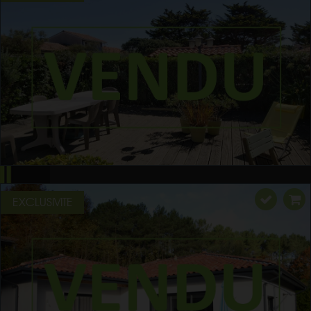
EXCLUSIVITE