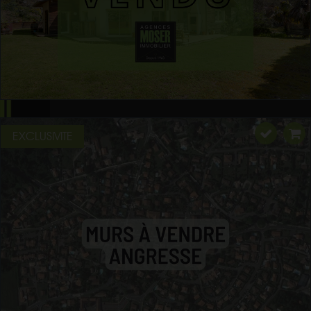
EXCLUSIVITE