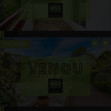
EXCLUSIVITE