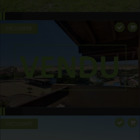
EXCLUSIVITE
EXCLUSIVITE