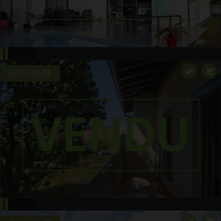
EXCLUSIVITE