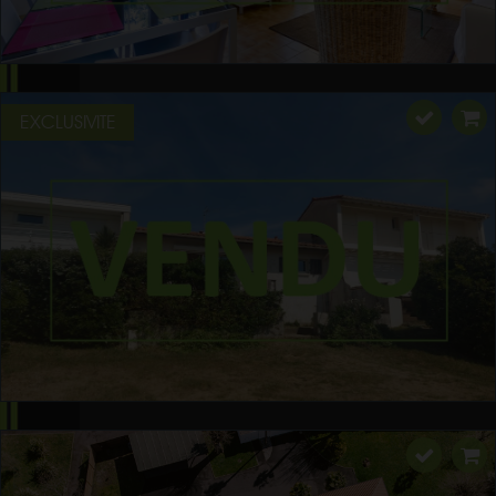
EXCLUSIVITE