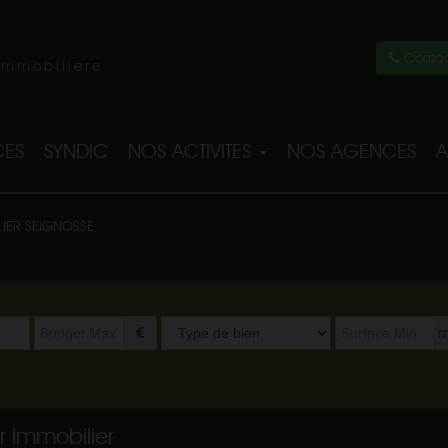
Contac
immobilière
ES
SYNDIC
NOS ACTIVITES
NOS AGENCES
A
LIER SEIGNOSSE
Type
m
de
bien
r Immobilier