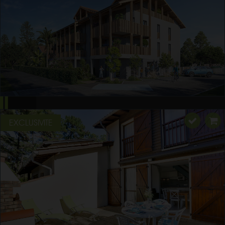
EXCLUSIVITE