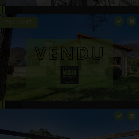
EXCLUSIVITE