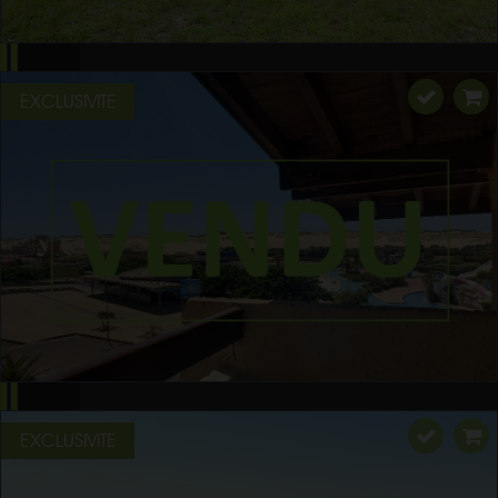
EXCLUSIVITE
EXCLUSIVITE