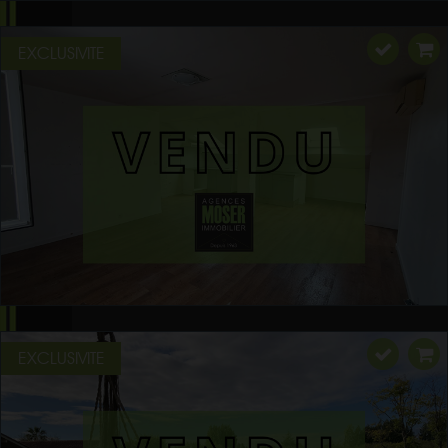
EXCLUSIVITE
EXCLUSIVITE