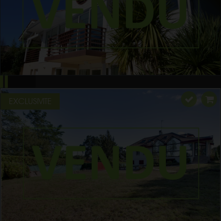
EXCLUSIVITE