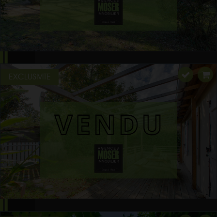
EXCLUSIVITE