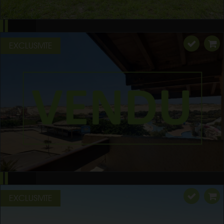
EXCLUSIVITE
EXCLUSIVITE