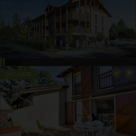
EXCLUSIVITE