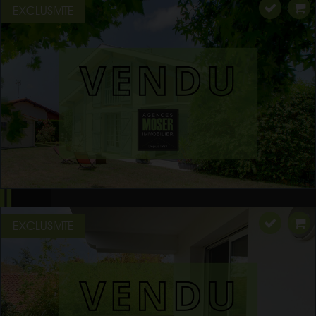
EXCLUSIVITE
EXCLUSIVITE