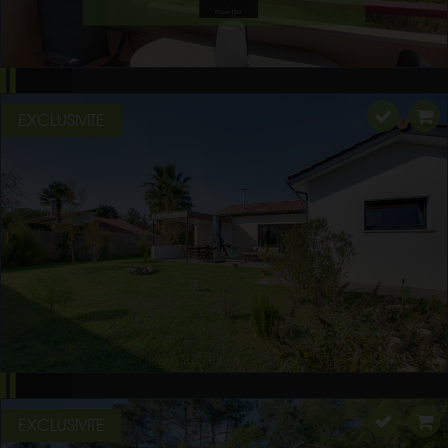
EXCLUSIVITE
EXCLUSIVITE