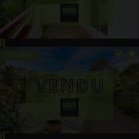
EXCLUSIVITE