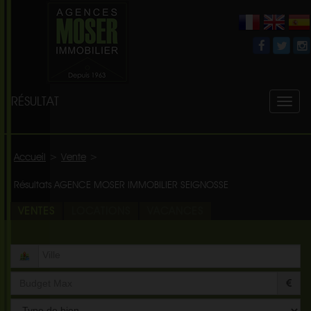
RÉSULTAT
Toggl
naviga
Accueil
>
Vente
>
Résultats AGENCE MOSER IMMOBILIER SEIGNOSSE
VENTES
LOCATIONS
VACANCES
Type