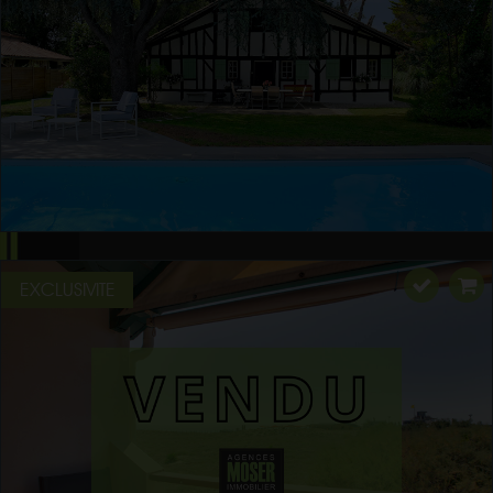
EXCLUSIVITE