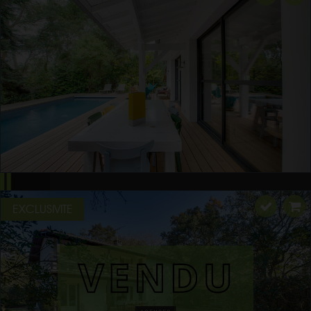
EXCLUSIVITE