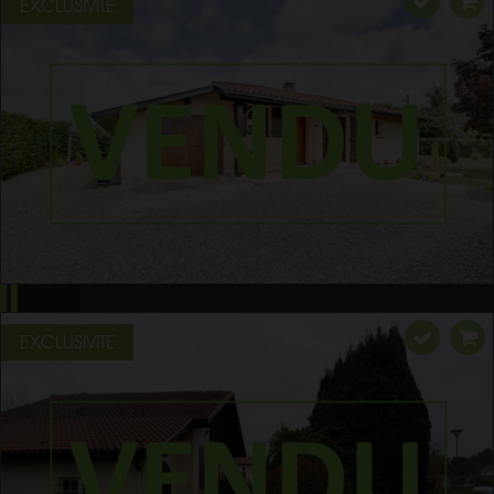
EXCLUSIVITE
EXCLUSIVITE