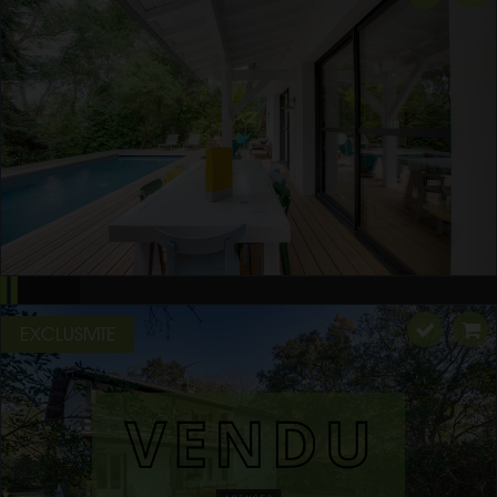
EXCLUSIVITE