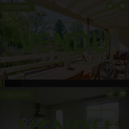
EXCLUSIVITE
EXCLUSIVITE