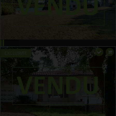
EXCLUSIVITE