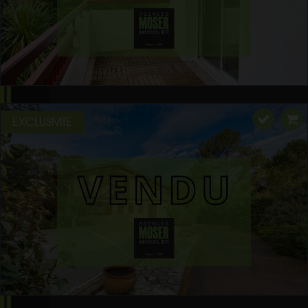
EXCLUSIVITE