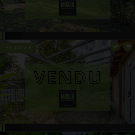
EXCLUSIVITE