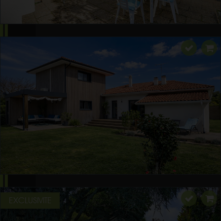
EXCLUSIVITE