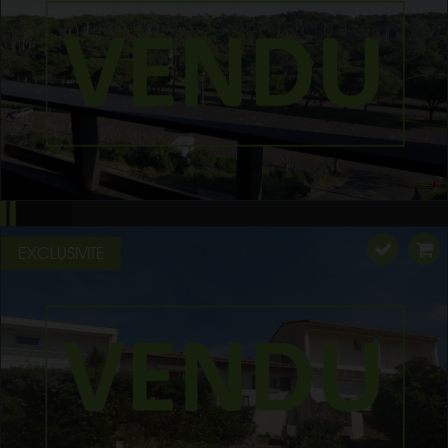
EXCLUSIVITE