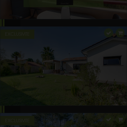
EXCLUSIVITE
EXCLUSIVITE