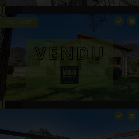
EXCLUSIVITE