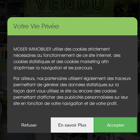
Votre Vie Privée
MOSER IMMOBILIER utilise des cookies strictement
nécessaires au fonctionnement de ce site internet, des
cookies statistiques et des cookies marketing afin
EXCLUSIVITE
d'optimiser la navigation et les parcours.
Par ailleurs, nos partenaires utilisent également des traceurs
permettant de générer des données statistiques sur la
façon dont vous utilisez le site ou encore des cookies
permettant d'afficher des publicités personnalisées sur leur
site en fonction de votre navigation et de votre profil.
Refuser
En savoir Plus
Accepter