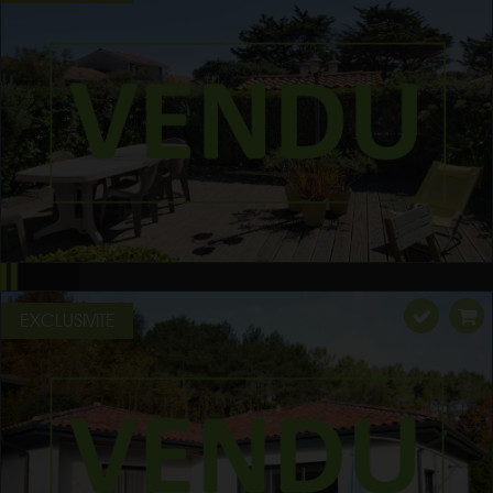
EXCLUSIVITE