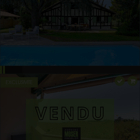
EXCLUSIVITE