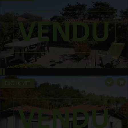
EXCLUSIVITE