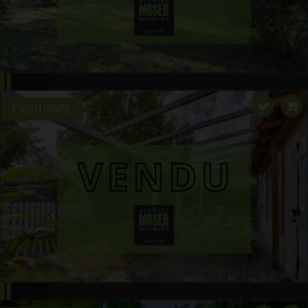
EXCLUSIVITE