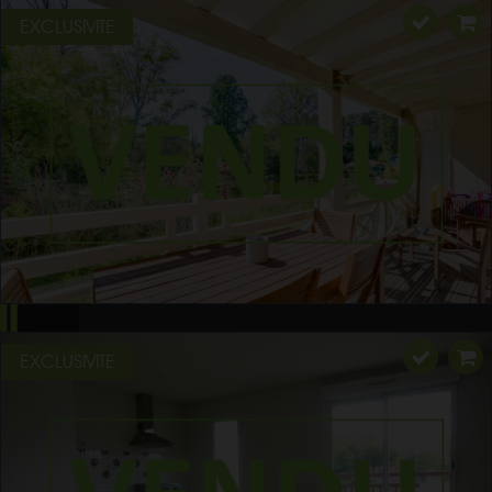
EXCLUSIVITE
EXCLUSIVITE