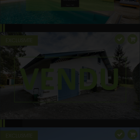
EXCLUSIVITE
EXCLUSIVITE