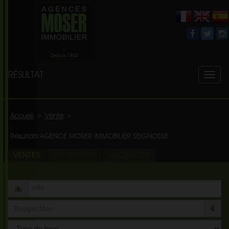
RÉSULTAT
Toggl
naviga
Accueil
>
Vente
>
Résultats AGENCE MOSER IMMOBILIER SEIGNOSSE
VENTES
LOCATIONS
VACANCES
Type