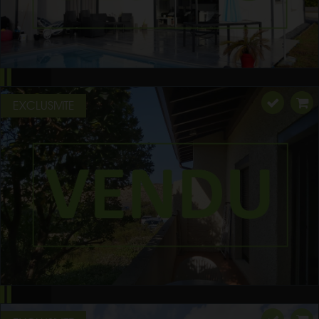
EXCLUSIVITE