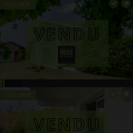
EXCLUSIVITE
EXCLUSIVITE