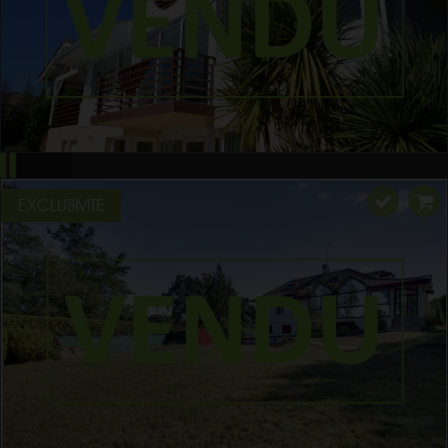
EXCLUSIVITE