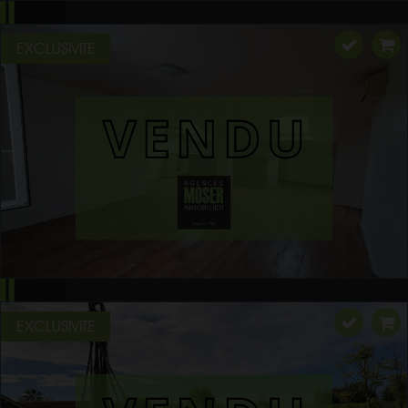
EXCLUSIVITE
EXCLUSIVITE