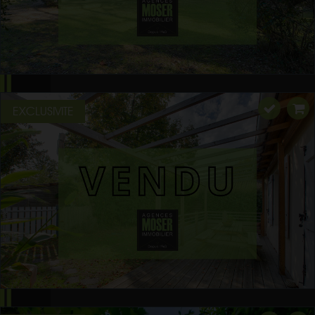
EXCLUSIVITE