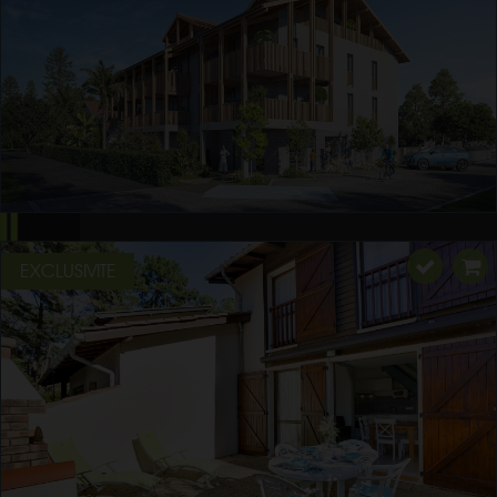
EXCLUSIVITE