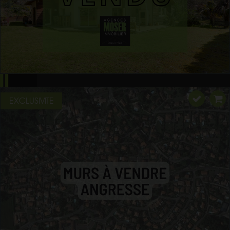
EXCLUSIVITE