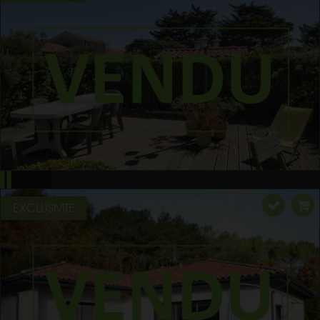
EXCLUSIVITE