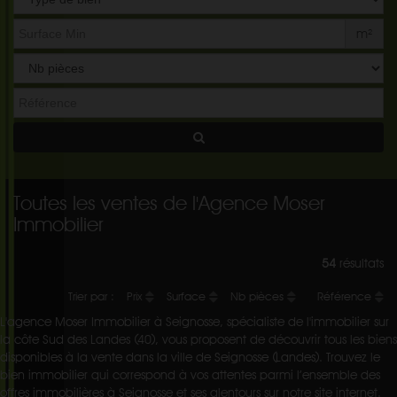
de
bien
m²
Toutes les ventes de l'Agence Moser
Immobilier
54
résultats
Trier par :
Prix
Surface
Nb pièces
Référence
L'agence Moser Immobilier à Seignosse, spécialiste de l'immobilier sur
la côte Sud des Landes (40), vous proposent de découvrir tous les biens
disponibles à la vente dans la ville de Seignosse (Landes). Trouvez le
bien immobilier qui correspond à vos attentes parmi l’ensemble des
offres immobilières à Seignosse et ses alentours sur notre site internet.