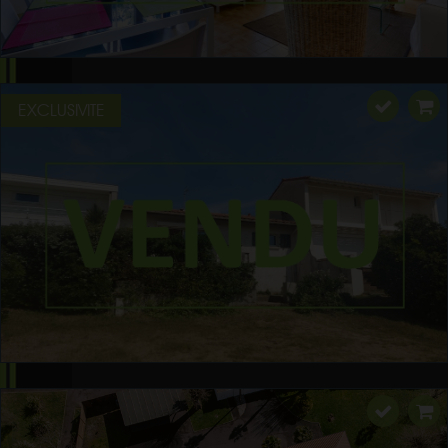
EXCLUSIVITE