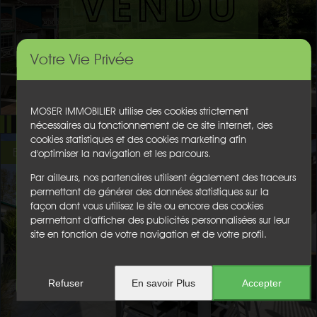
Votre Vie Privée
MOSER IMMOBILIER utilise des cookies strictement
nécessaires au fonctionnement de ce site internet, des
cookies statistiques et des cookies marketing afin
EXCLUSIVITE
d'optimiser la navigation et les parcours.
Par ailleurs, nos partenaires utilisent également des traceurs
permettant de générer des données statistiques sur la
façon dont vous utilisez le site ou encore des cookies
permettant d'afficher des publicités personnalisées sur leur
site en fonction de votre navigation et de votre profil.
Refuser
En savoir Plus
Accepter