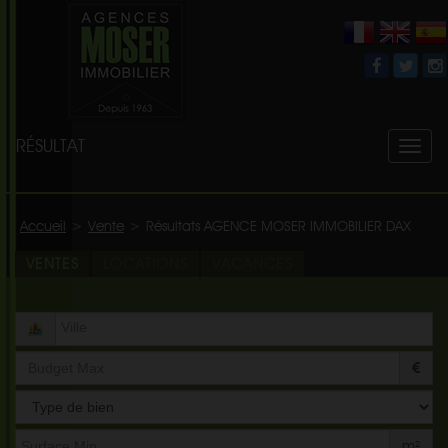
RÉSULTAT
Toggl
naviga
Accueil
>
Vente
>
Résultats AGENCE MOSER IMMOBILIER DAX
VENTES
LOCATIONS
VACANCES
Type
de
bien
m²