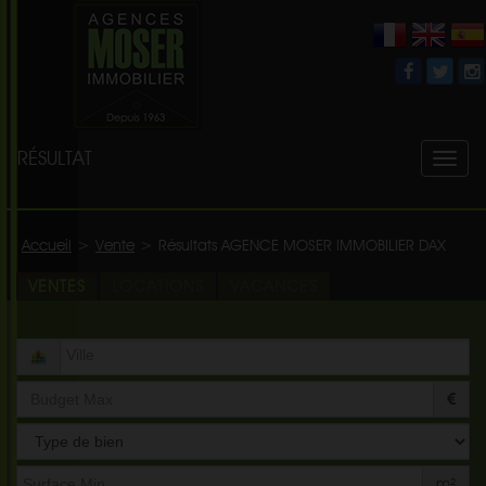
RÉSULTAT
Toggl
naviga
Accueil
>
Vente
>
Résultats AGENCE MOSER IMMOBILIER DAX
VENTES
LOCATIONS
VACANCES
Type
de
bien
m²