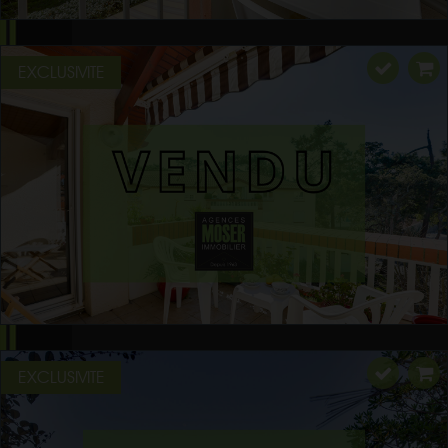
EXCLUSIVITE
EXCLUSIVITE