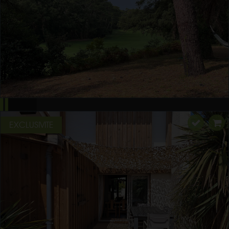
EXCLUSIVITE