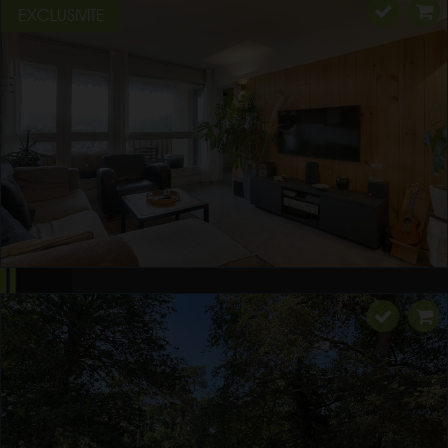
EXCLUSIVITE