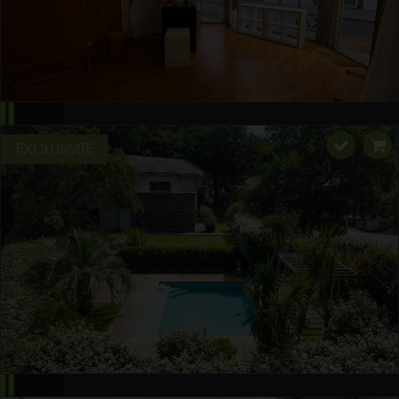
EXCLUSIVITE