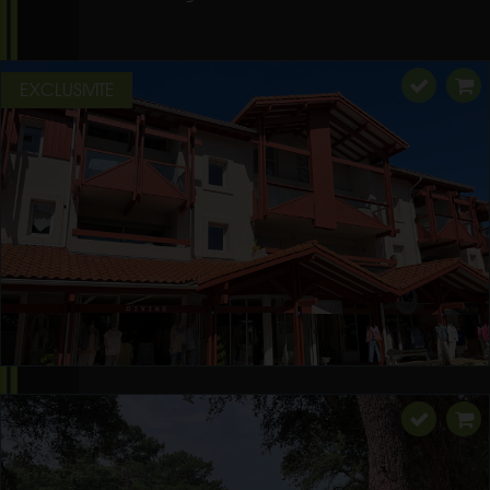
EXCLUSIVITE