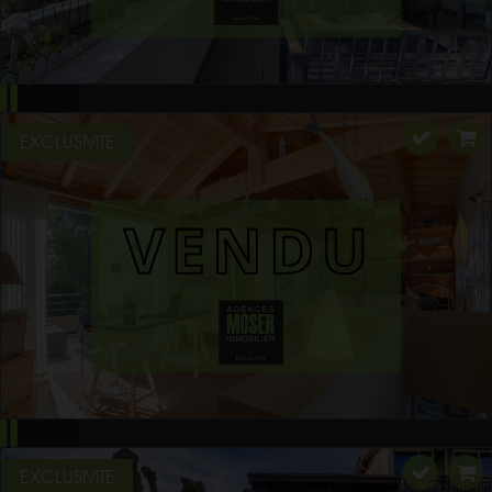
EXCLUSIVITE
EXCLUSIVITE