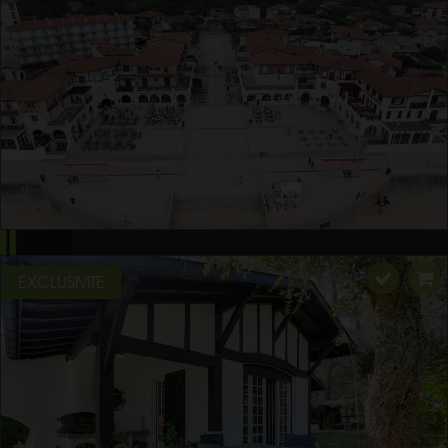
EXCLUSIVITE