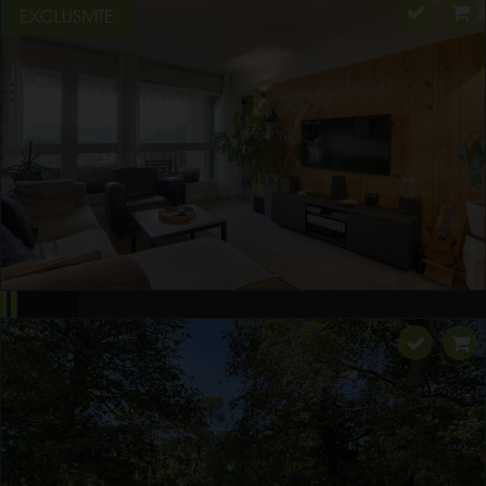
EXCLUSIVITE