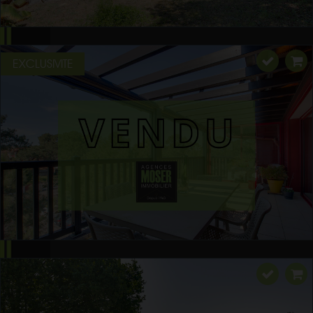
EXCLUSIVITE