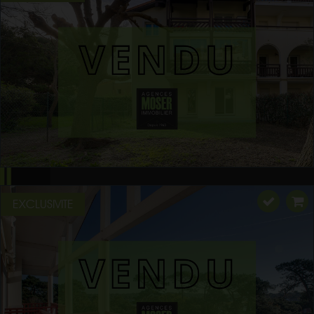
EXCLUSIVITE