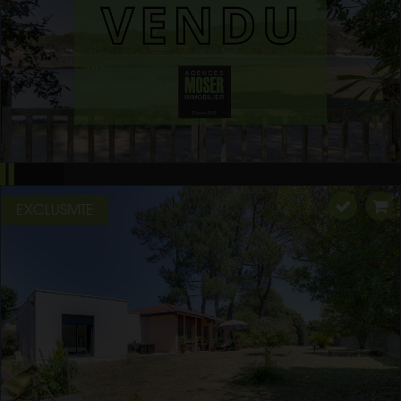
EXCLUSIVITE