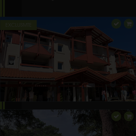
EXCLUSIVITE