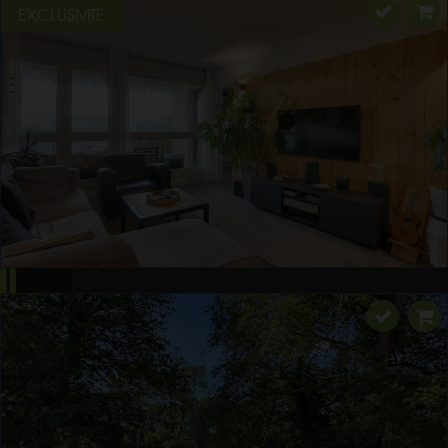
EXCLUSIVITE