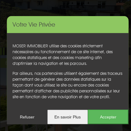
Votre Vie Privée
MOSER IMMOBILIER utilise des cookies strictement
nécessaires au fonctionnement de ce site internet, des
cookies statistiques et des cookies marketing afin
EXCLUSIVITE
d'optimiser la navigation et les parcours.
Par ailleurs, nos partenaires utilisent également des traceurs
permettant de générer des données statistiques sur la
façon dont vous utilisez le site ou encore des cookies
permettant d'afficher des publicités personnalisées sur leur
site en fonction de votre navigation et de votre profil.
Refuser
En savoir Plus
Accepter