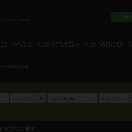
Contac
immobilière
ES
SYNDIC
NOS ACTIVITES
NOS AGENCES
A
LIER HOSSEGOR
Type
m
de
bien
r Immobilier