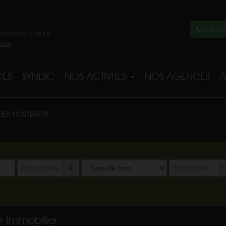
Contac
immobilière
ES
SYNDIC
NOS ACTIVITES
NOS AGENCES
A
LIER HOSSEGOR
Type
m
de
bien
r Immobilier