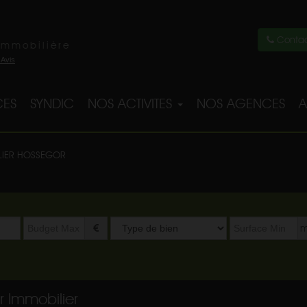
Contac
immobilière
ES
SYNDIC
NOS ACTIVITES
NOS AGENCES
A
LIER HOSSEGOR
Type
m
de
bien
r Immobilier