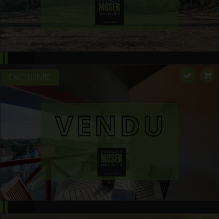
EXCLUSIVITE