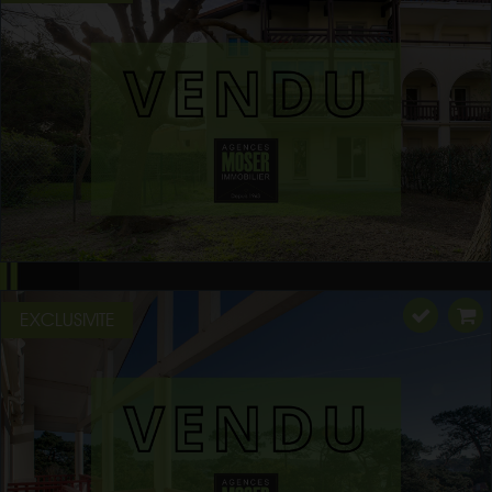
EXCLUSIVITE