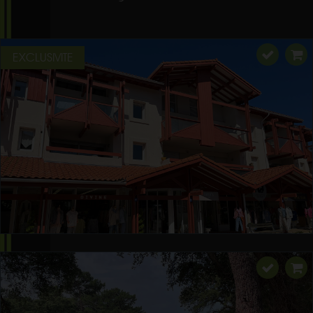
EXCLUSIVITE