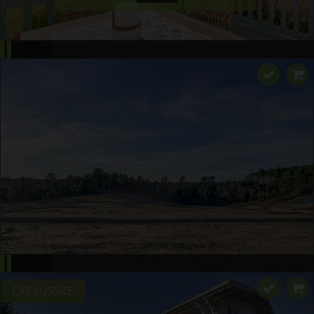
EXCLUSIVITE