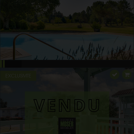
EXCLUSIVITE