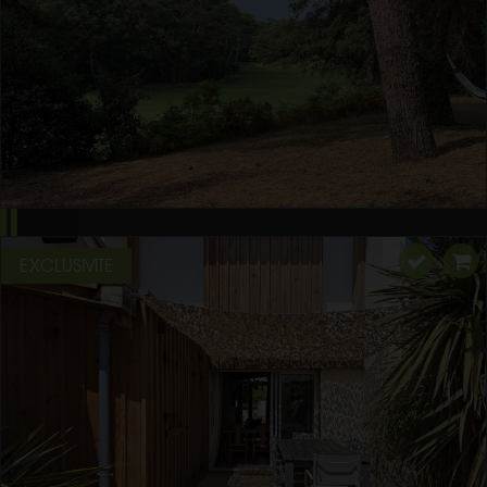
EXCLUSIVITE