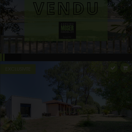
EXCLUSIVITE