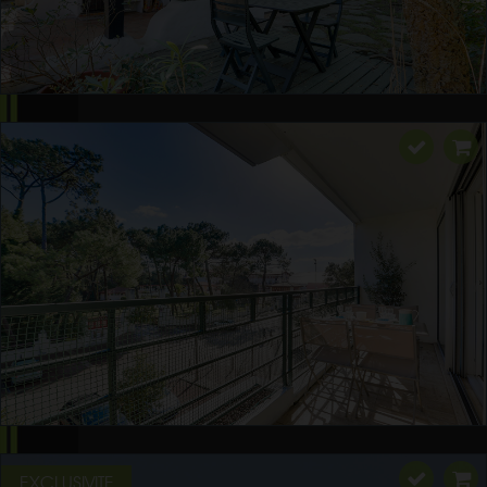
EXCLUSIVITE