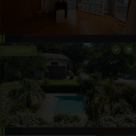
EXCLUSIVITE