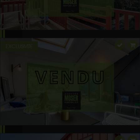
EXCLUSIVITE