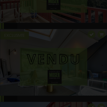
EXCLUSIVITE