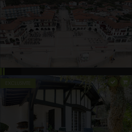
EXCLUSIVITE