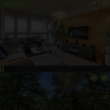
EXCLUSIVITE