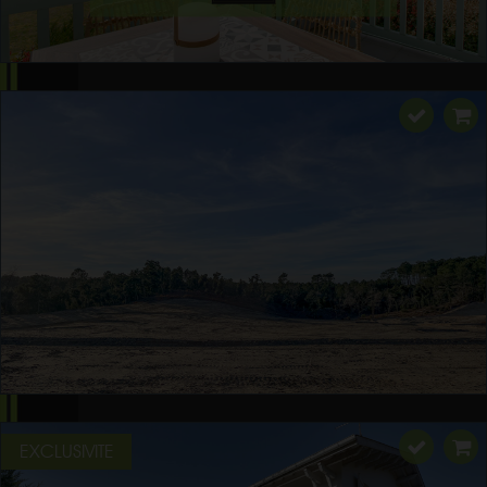
EXCLUSIVITE