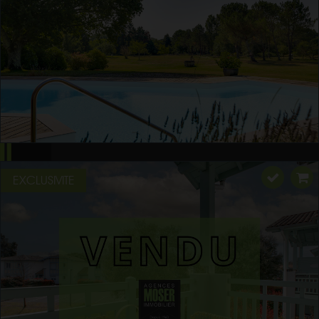
EXCLUSIVITE