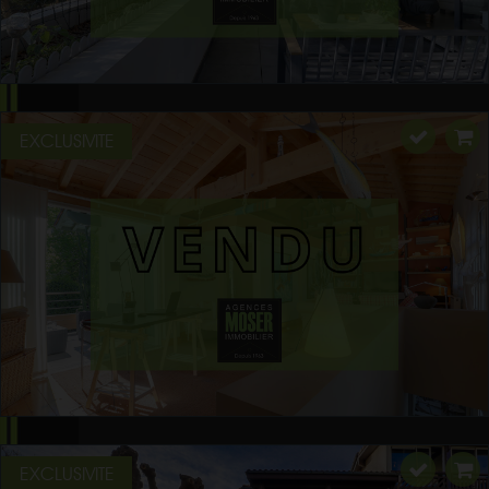
EXCLUSIVITE
EXCLUSIVITE