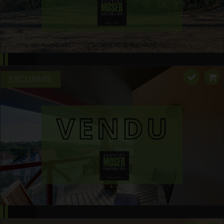
EXCLUSIVITE