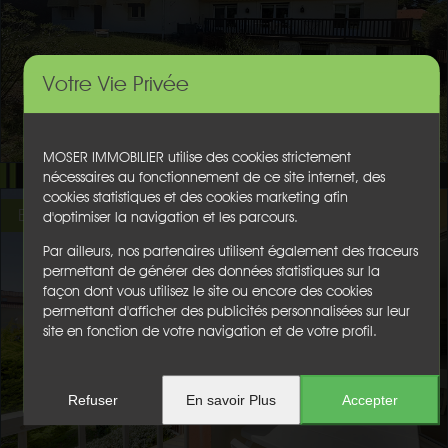
Votre Vie Privée
MOSER IMMOBILIER utilise des cookies strictement
nécessaires au fonctionnement de ce site internet, des
cookies statistiques et des cookies marketing afin
EXCLUSIVITE
d'optimiser la navigation et les parcours.
Par ailleurs, nos partenaires utilisent également des traceurs
permettant de générer des données statistiques sur la
façon dont vous utilisez le site ou encore des cookies
permettant d'afficher des publicités personnalisées sur leur
site en fonction de votre navigation et de votre profil.
Refuser
En savoir Plus
Accepter