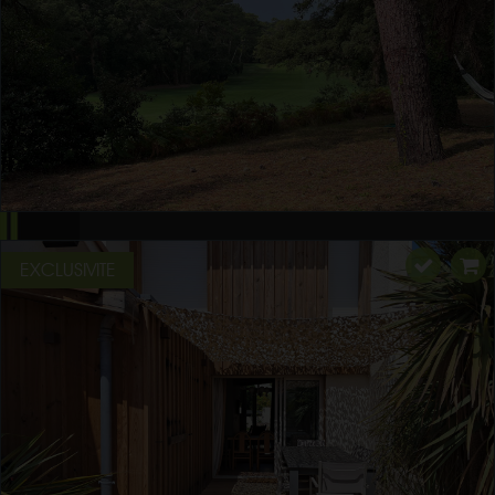
EXCLUSIVITE