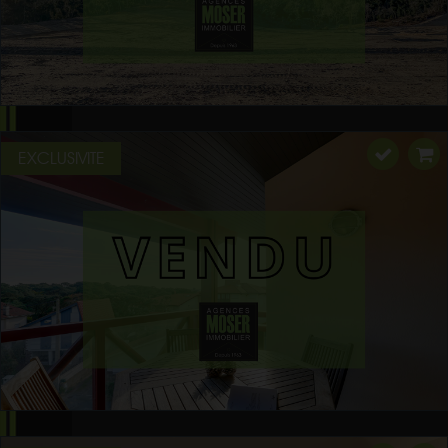
EXCLUSIVITE