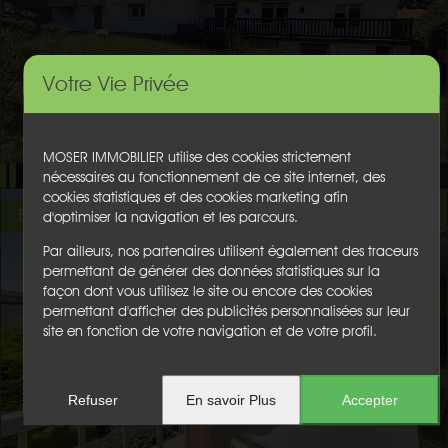
Votre Vie Privée
MOSER IMMOBILIER utilise des cookies strictement
nécessaires au fonctionnement de ce site internet, des
cookies statistiques et des cookies marketing afin
EXCLUSIVITE
d'optimiser la navigation et les parcours.
Par ailleurs, nos partenaires utilisent également des traceurs
permettant de générer des données statistiques sur la
façon dont vous utilisez le site ou encore des cookies
permettant d'afficher des publicités personnalisées sur leur
site en fonction de votre navigation et de votre profil.
Refuser
En savoir Plus
Accepter