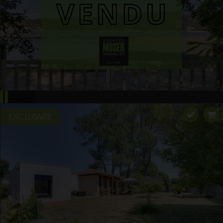
EXCLUSIVITE