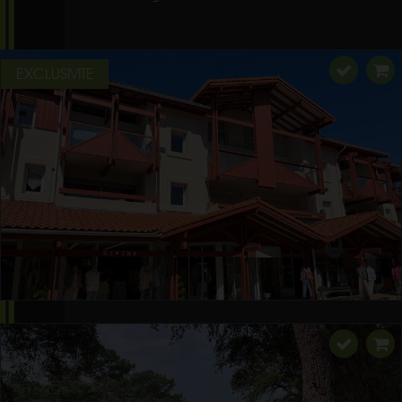
EXCLUSIVITE