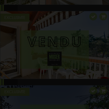
EXCLUSIVITE
EXCLUSIVITE