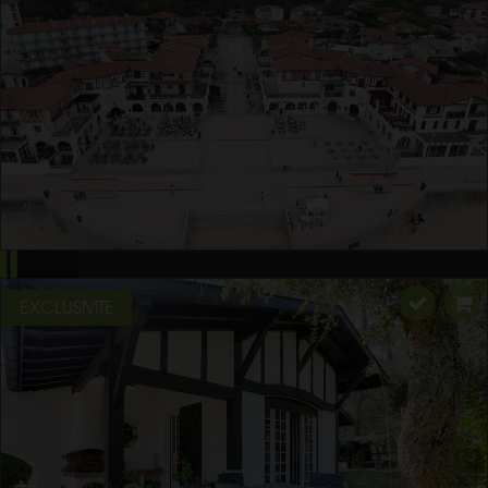
EXCLUSIVITE