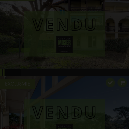
EXCLUSIVITE