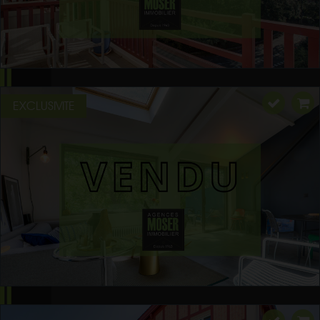
EXCLUSIVITE