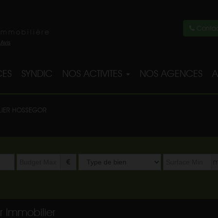
Contac
immobilière
ES
SYNDIC
NOS ACTIVITES
NOS AGENCES
A
LIER HOSSEGOR
Type
m
de
bien
r Immobilier