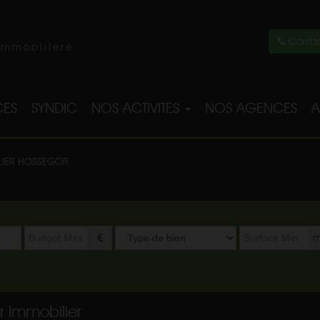
Contac
immobilière
ES
SYNDIC
NOS ACTIVITES
NOS AGENCES
A
LIER HOSSEGOR
Type
m
de
bien
r Immobilier