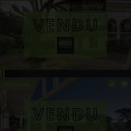
EXCLUSIVITE