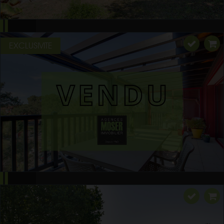
EXCLUSIVITE