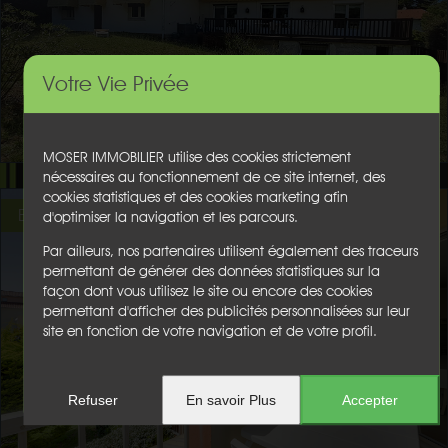
Votre Vie Privée
MOSER IMMOBILIER utilise des cookies strictement
nécessaires au fonctionnement de ce site internet, des
cookies statistiques et des cookies marketing afin
EXCLUSIVITE
d'optimiser la navigation et les parcours.
Par ailleurs, nos partenaires utilisent également des traceurs
permettant de générer des données statistiques sur la
façon dont vous utilisez le site ou encore des cookies
permettant d'afficher des publicités personnalisées sur leur
site en fonction de votre navigation et de votre profil.
Refuser
En savoir Plus
Accepter