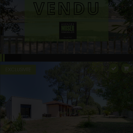
EXCLUSIVITE