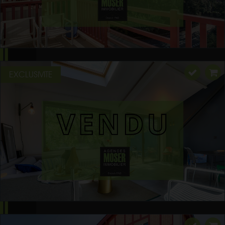
EXCLUSIVITE