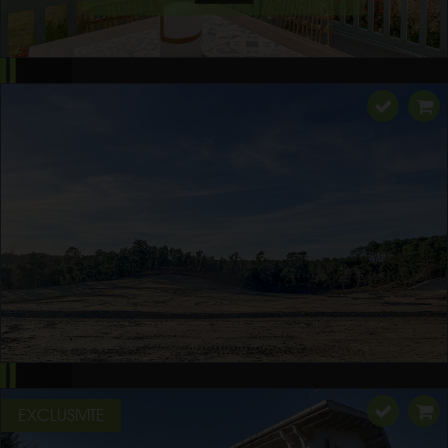
EXCLUSIVITE