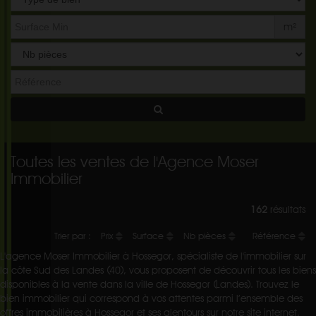
de
bien
m²
Toutes les ventes de l'Agence Moser
Immobilier
162
résultats
Trier par :
Prix
Surface
Nb pièces
Référence
L'agence Moser Immobilier à Hossegor, spécialiste de l'immobilier sur
la côte Sud des Landes (40), vous proposent de découvrir tous les biens
disponibles à la vente dans la ville de Hossegor (Landes). Trouvez le
bien immobilier qui correspond à vos attentes parmi l’ensemble des
offres immobilières à Hossegor et ses alentours sur notre site internet.