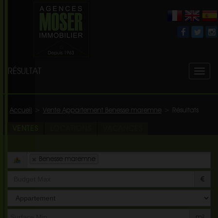
RÉSULTAT
Toggl
naviga
Accueil
>
Vente Appartement Benesse maremne
>
Résultats
VENTES
LOCATIONS
VACANCES
Benesse maremne
Type
de
bien
m²