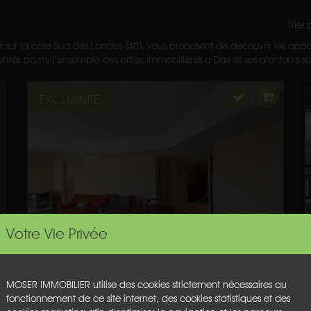
Trier
r sur la côte Sud des Landes (40), vous proposent de découvrir les appa
tes parmi l’ensemble des offres immobilières à Dax et ses alentours sur 
EXCLUSIVITE
Votre Vie Privée
MOSER IMMOBILIER utilise des cookies strictement nécessaires au
fonctionnement de ce site internet, des cookies statistiques et des