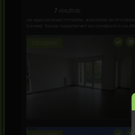
7
résultats
Les agences Moser Immobilier, spécialistes de l'immobilie
(Landes). Trouvez l'appartement qui correspond à vos atten
EXCLUSIVITE