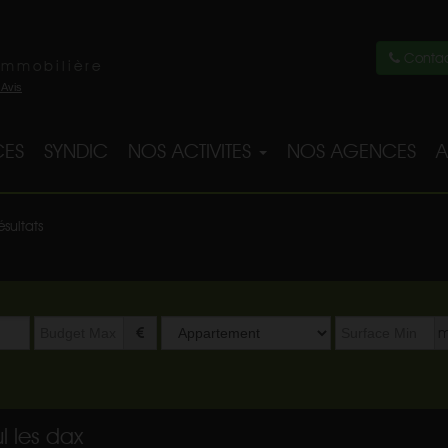
Contac
immobilière
ES
SYNDIC
NOS ACTIVITES
NOS AGENCES
A
ésultats
Type
m
de
bien
l les dax