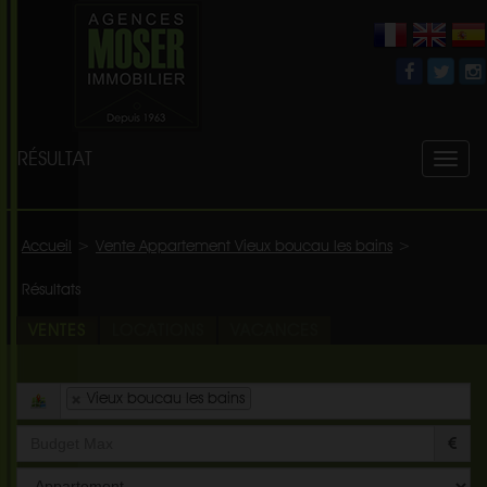
RÉSULTAT
Toggl
naviga
Accueil
>
Vente Appartement Vieux boucau les bains
>
Résultats
VENTES
LOCATIONS
VACANCES
Vieux boucau les bains
Type