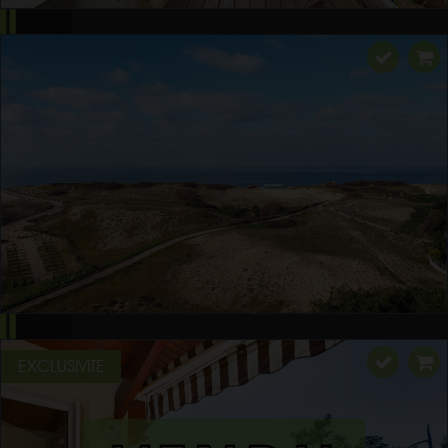
EXCLUSIVITE