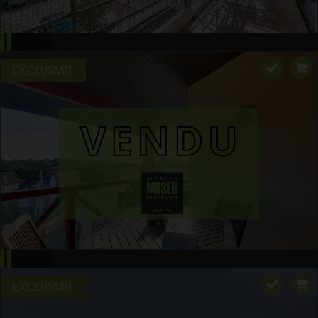
EXCLUSIVITE
EXCLUSIVITE