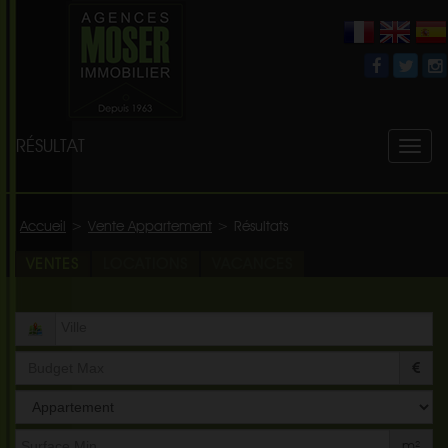
RÉSULTAT
Toggl
naviga
Accueil
>
Vente Appartement
>
Résultats
VENTES
LOCATIONS
VACANCES
Type
de
bien
m²