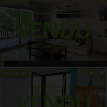
EXCLUSIVITE
EXCLUSIVITE