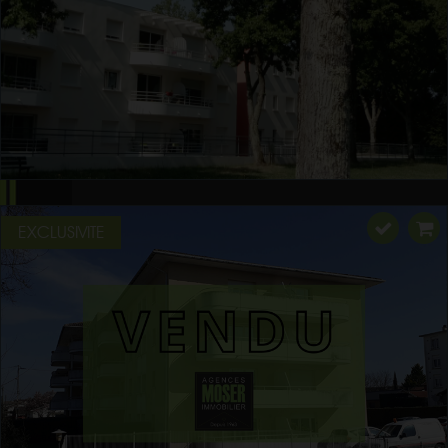
EXCLUSIVITE