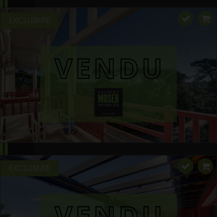
EXCLUSIVITE
EXCLUSIVITE