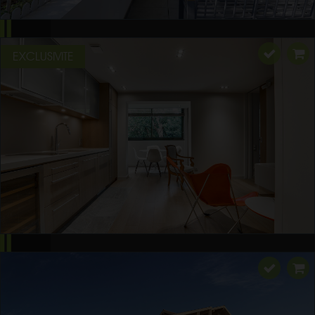
EXCLUSIVITE