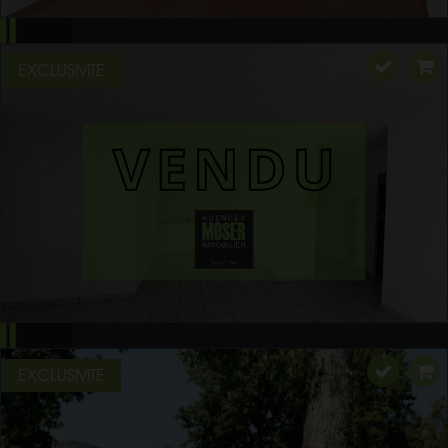
EXCLUSIVITE
EXCLUSIVITE