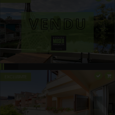
EXCLUSIVITE