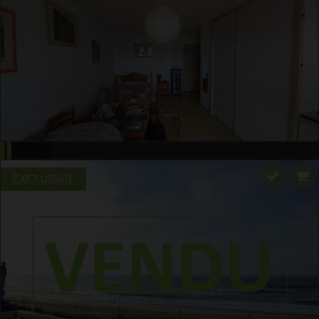
EXCLUSIVITE