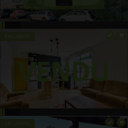
EXCLUSIVITE
EXCLUSIVITE