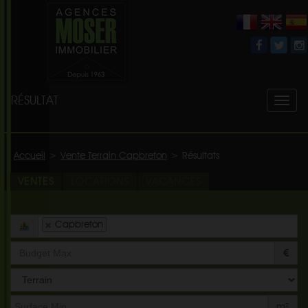
RÉSULTAT
Toggl
naviga
Accueil
>
Vente Terrain Capbreton
>
Résultats
VENTES
LOCATIONS
VACANCES
Capbreton
Type
de
bien
m²