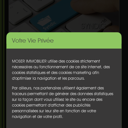
SYNDIC
Votre Vie Privée
QUI SOMMES NOUS ?
Installées sur la côte sud des Landes depuis plus de
MOSER IMMOBILIER utilise des cookies strictement
50 ans, les agences MOSER IMMOBILIER vous
nécessaires au fonctionnement de ce site internet, des
accompagnent et vous conseillent pour vos achats,
cookies statistiques et des cookies marketing afin
ventes
, estimations,
locations à l'année
, pour vos
d'optimiser la navigation et les parcours.
locations de vacances, la gestion de votre bien ou
Par ailleurs, nos partenaires utilisent également des
de votre copropriété.
traceurs permettant de générer des données statistiques
MOSER IMMOBILIER, ce sont 5 agences de proximité
sur la façon dont vous utilisez le site ou encore des
cookies permettant d'afficher des publicités
à
Hossegor
, Capbreton, Dax, Seignosse
personnalisées sur leur site en fonction de votre
et Angresse.
navigation et de votre profil.
Les agences MOSER IMMOBILIER mettent à votre